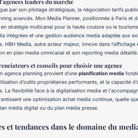
d’agences leaders du marché
gue par son pilotage stratégique, la négociation tarifs public
anning avancés. Mon Media Planner, positionnée à Paris et 
en stratégie multicanal pour la haute couture ou le tourism
 intégrées et une gestion audience media adaptée aux ex
es. HBH Media, autre acteur majeur, innove dans l’affichage 
ion en plan media omnicanal et son reporting media détaillé
renciateurs et conseils pour choisir une agence
ion agence planning provient d’une
planification media
fondé
tilisation d’outils propriétaires performants, et la capacité d’
 La flexibilité face à la digitalisation media et l'accomp
antissent une optimisation achat media continue, quelle que
lan média digital ou du plan média presse.
es et tendances dans le domaine du medi