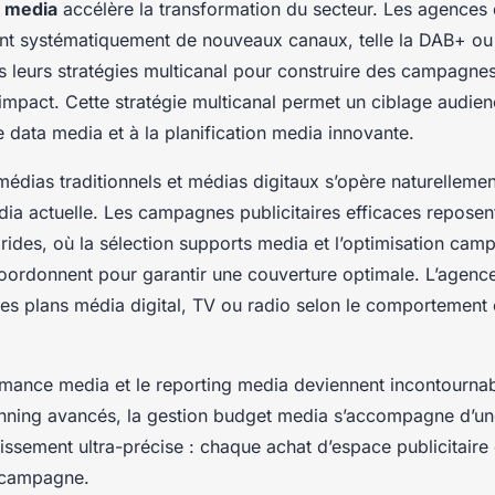
n media
accélère la transformation du secteur. Les agences
ent systématiquement de nouveaux canaux, telle la DAB+ ou
s leurs stratégies multicanal pour construire des campagne
 impact. Cette stratégie multicanal permet un ciblage audien
e data media et à la planification media innovante.
médias traditionnels et médias digitaux s’opère naturellemen
dia actuelle. Les campagnes publicitaires efficaces repose
rides, où la sélection supports media et l’optimisation cam
 coordonnent pour garantir une couverture optimale. L’agen
 les plans média digital, TV ou radio selon le comporteme
rmance media et le reporting media deviennent incontourna
anning avancés, la gestion budget media s’accompagne d’un
tissement ultra-précise : chaque achat d’espace publicitaire e
 campagne.