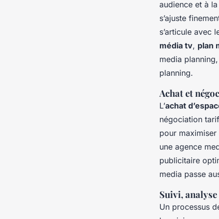
audience et à l
s’ajuste fineme
s’articule avec 
média tv
,
plan 
media planning,
planning.
Achat et négoc
L’
achat d’espace
négociation tarif
pour maximiser 
une agence medi
publicitaire opt
media passe auss
Suivi, analys
Un processus de