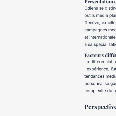
Présentation 
Odiens se distin
outils media pl
Genève, excelle 
campagnes media
et international
à sa spécialisat
Facteurs diffé
La différenciat
l'expérience, l’u
tendances media.
personnalisé gar
complexité du p
Perspectiv