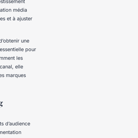
vestissement
ication média
es et à ajuster
d’obtenir une
essentielle pour
amment les
canal, elle
 des marques
g
ts d’audience
gmentation