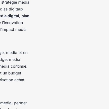
stratégie media
dias digitaux
dia digital
,
plan
 l’innovation
 l’impact media
get media et en
budget media
media continue,
it un budget
misation achat
 media, permet