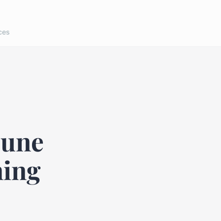
ces
'une
ning