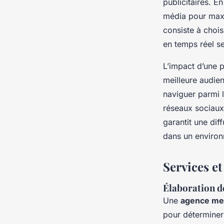
publicitaires. E
média pour maxim
consiste à chois
en temps réel s
L’impact d’une p
meilleure audien
naviguer parmi l
réseaux sociaux 
garantit une dif
dans un environ
Services e
Élaboration de
Une
agence med
pour déterminer 