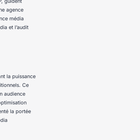
P, guident
Une agence
ence média
ia et l’audit
nt la puissance
tionnels. Ce
on audience
ptimisation
nté la portée
edia