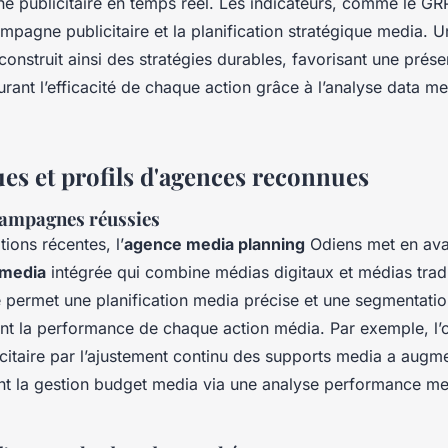
e publicitaire en temps réel. Les indicateurs, comme le GR
ampagne publicitaire et la planification stratégique media. 
onstruit ainsi des stratégies durables, favorisant une prés
rant l’efficacité de chaque action grâce à l’analyse data med
ues et profils d'agences reconnues
campagnes réussies
tions récentes, l’
agence media planning
Odiens met en ava
 media
intégrée qui combine médias digitaux et médias tradi
 permet une planification media précise et une segmentati
nt la performance de chaque action média. Par exemple, l’o
itaire par l’ajustement continu des supports media a augme
ant la gestion budget media via une analyse performance m