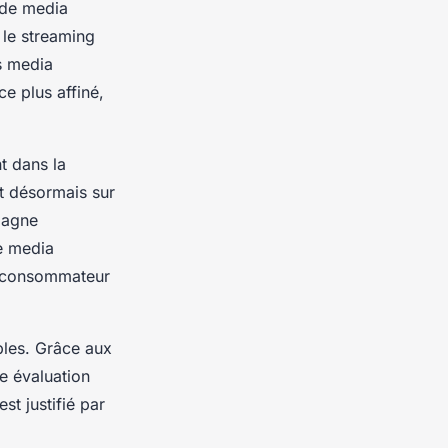
 de media
 le streaming
s media
ce plus affiné,
t dans la
nt désormais sur
pagne
ce media
nt consommateur
bles. Grâce aux
e évaluation
st justifié par