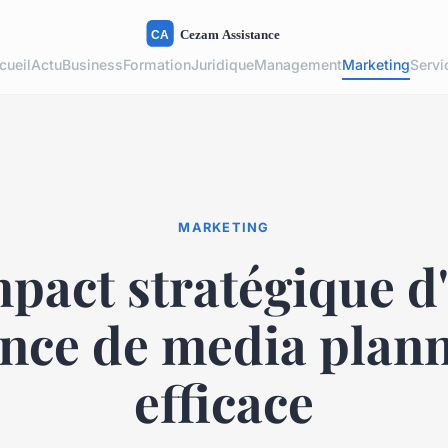
cueil
Actu
Business
Formation
Juridique
Management
Marketing
Servi
MARKETING
mpact stratégique d
nce de media plan
efficace