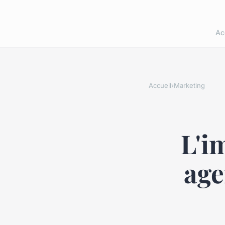
Ac
Accueil
›
Marketing
L'i
age