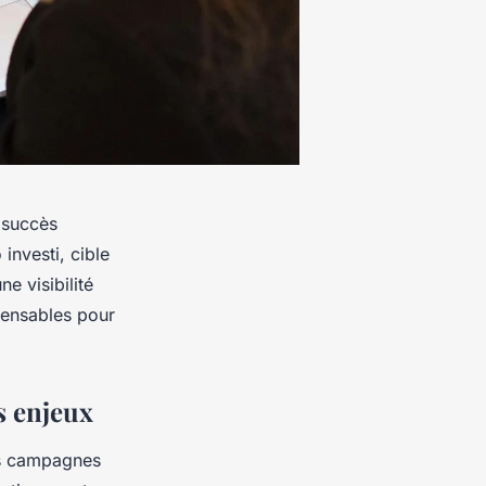
 succès
investi, cible
e visibilité
pensables pour
s enjeux
es campagnes