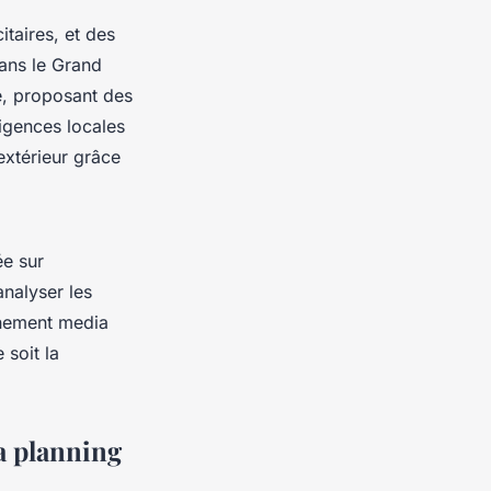
itaires, et des
dans le Grand
e, proposant des
igences locales
extérieur grâce
.
e sur
analyser les
agnement media
 soit la
a planning