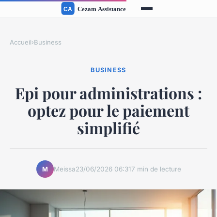
Accueil
›
Business
BUSINESS
Epi pour administrations :
optez pour le paiement
simplifié
Meissa
23/06/2026 06:31
7 min de lecture
M