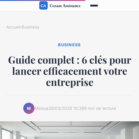
Accueil
›
Business
BUSINESS
Guide complet : 6 clés pour
lancer efficacement votre
entreprise
Meissa
26/03/2026 10:26
9 min de lecture
M