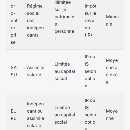
Illimitée
cr
Régime
Impôt
sur le
o-
social
sur le
patrimoin
Minim
ent
des
reve
e
ale
re
indépen
nu
personne
pri
dants
(IR)
l
se
IR ou
Moye
Limitée
IS
SA
Assimilé
nne à
au capital
selon
SU
salarié
élevé
social
optio
e
n
IR ou
Indépen
Limitée
IS
EU
dant ou
Moye
au capital
selon
RL
assimilé
nne
social
optio
salarié
n