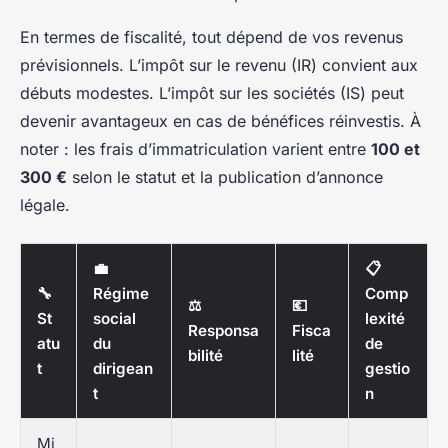
En termes de fiscalité, tout dépend de vos revenus
prévisionnels. L’impôt sur le revenu (IR) convient aux
débuts modestes. L’impôt sur les sociétés (IS) peut
devenir avantageux en cas de bénéfices réinvestis. À
noter : les frais d’immatriculation varient entre
100 et
300 €
selon le statut et la publication d’annonce
légale.
💼
📋
🔧
Régime
Comp
⚖️
💶
St
social
lexité
Responsa
Fisca
atu
du
de
bilité
lité
t
dirigean
gestio
t
n
Mi