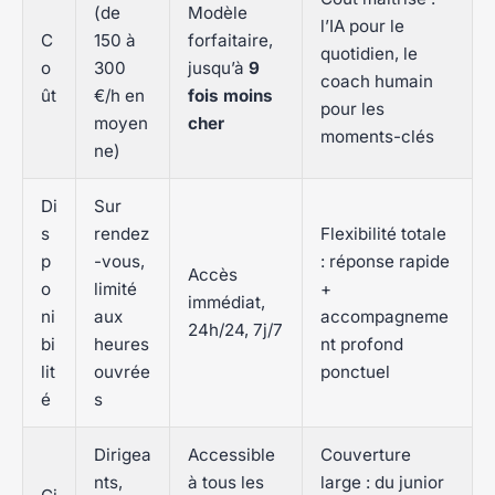
(de
Modèle
l’IA pour le
C
150 à
forfaitaire,
quotidien, le
o
300
jusqu’à
9
coach humain
ût
€/h en
fois moins
pour les
moyen
cher
moments-clés
ne)
Di
Sur
s
rendez
Flexibilité totale
p
-vous,
: réponse rapide
Accès
o
limité
+
immédiat,
ni
aux
accompagneme
24h/24, 7j/7
bi
heures
nt profond
lit
ouvrée
ponctuel
é
s
Dirigea
Accessible
Couverture
nts,
à tous les
large : du junior