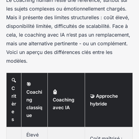
les sujets complexes ou émotionnellement chargés.
Mais il présente des limites structurelles : coût élevé,
disponibilité limitée, difficultés de scalabilité. Face à
cela, le coaching avec IA n’est pas un remplacement,
mais une alternative pertinente - ou un complément.
Voici un aperçu des différences clés entre les
modèles.
🔍
🎯
C
Coachi
🤖
rit
🤝 Approche
ng
Coaching
èr
hybride
classiq
avec IA
e
ue
s
Élevé
Coût maîtrisé :