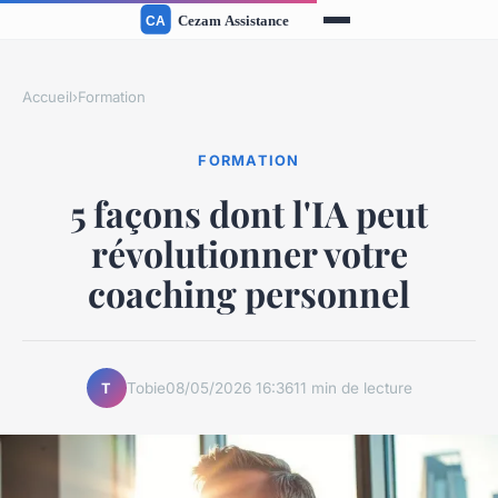
Accueil
›
Formation
FORMATION
5 façons dont l'IA peut
révolutionner votre
coaching personnel
Tobie
08/05/2026 16:36
11 min de lecture
T