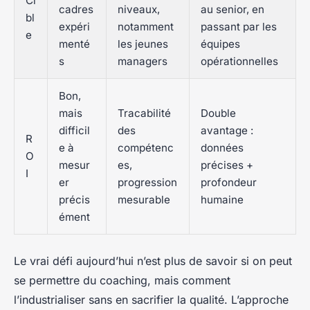
Ci
cadres
niveaux,
au senior, en
bl
expéri
notamment
passant par les
e
menté
les jeunes
équipes
s
managers
opérationnelles
Bon,
mais
Tracabilité
Double
difficil
des
avantage :
R
e à
compétenc
données
O
mesur
es,
précises +
I
er
progression
profondeur
précis
mesurable
humaine
ément
Le vrai défi aujourd’hui n’est plus de savoir si on peut
se permettre du coaching, mais comment
l’industrialiser sans en sacrifier la qualité. L’approche