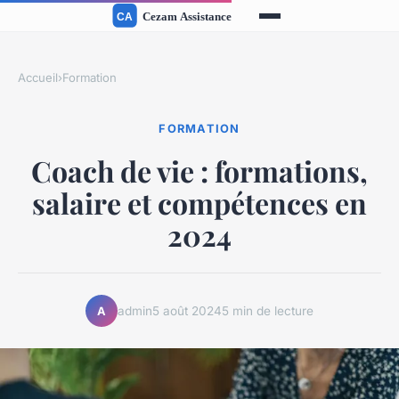
Accueil
›
Formation
FORMATION
Coach de vie : formations,
salaire et compétences en
2024
admin
5 août 2024
5 min de lecture
A