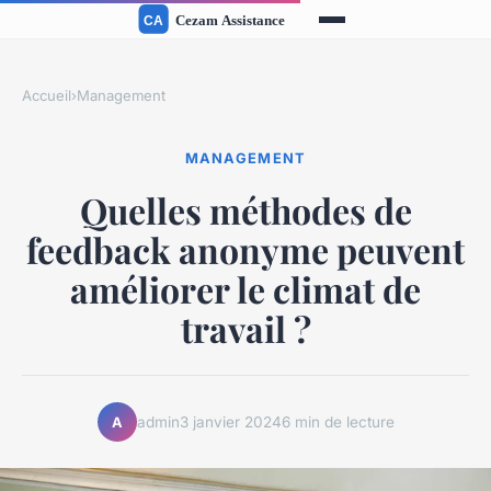
Accueil
›
Management
MANAGEMENT
Quelles méthodes de
feedback anonyme peuvent
améliorer le climat de
travail ?
admin
3 janvier 2024
6 min de lecture
A